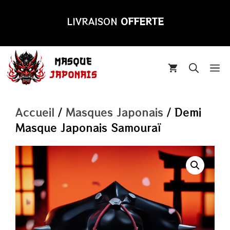
Aller
au
LIVRAISON
OFFERTE
contenu
M
Accueil
/
Masques Japonais
/ Demi
Masque Japonais Samouraï