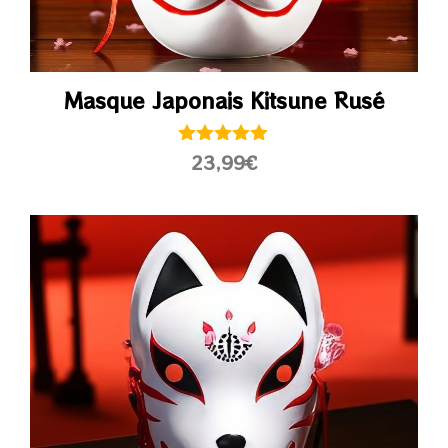
Masque Japonais Kitsune Rusé
5.00
23,99
€
sur 5