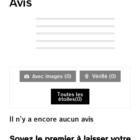
Avis
Avec images (
0
)
Vérifié (
0
)
Toutes les
étoiles(
0
)
Il n’y a encore aucun avis
Soyez le premier à laisser votre