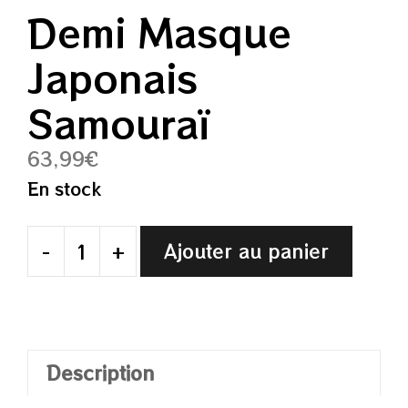
Demi Masque
Japonais
Samouraï
63,99
€
En stock
-
+
Ajouter au panier
quantité
de
Demi
Masque
Japonais
Description
Samouraï