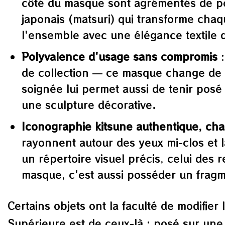
côté du masque sont agrémentés de pet
japonais (matsuri) qui transforme cha
l'ensemble avec une élégance textile qu
Polyvalence d'usage sans compromis
:
de collection — ce masque change de r
soignée lui permet aussi de tenir pos
une sculpture décorative.
Iconographie kitsune authentique, cha
rayonnent autour des yeux mi-clos et l
un répertoire visuel précis, celui des
masque, c'est aussi posséder un frag
Certains objets ont la faculté de modifie
Supérieure est de ceux-là : posé sur une é