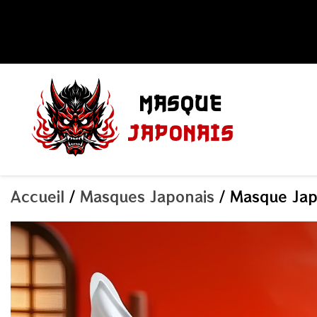
Aller
au
contenu
Accueil
/
Masques Japonais
/ Masque Japo