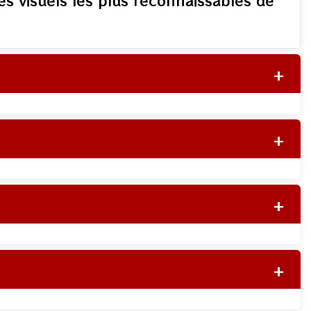
es visuels les plus reconnaissables de
+
+
+
+