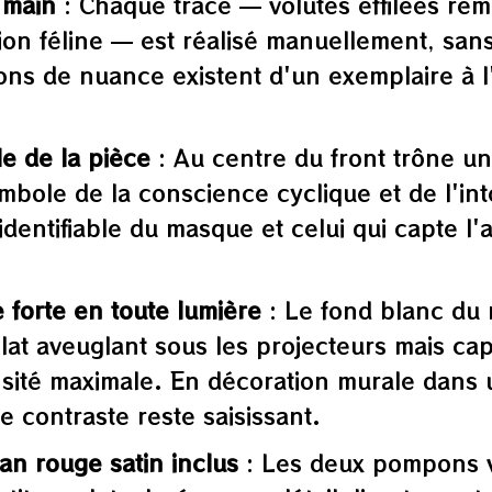
 main
: Chaque tracé — volutes effilées remo
ion féline — est réalisé manuellement, sans
tions de nuance existent d'un exemplaire à 
le de la pièce
: Au centre du front trône un 
bole de la conscience cyclique et de l'int
identifiable du masque et celui qui capte l
 forte en toute lumière
: Le fond blanc du 
éclat aveuglant sous les projecteurs mais ca
ensité maximale. En décoration murale dans
e contraste reste saisissant.
an rouge satin inclus
: Les deux pompons v