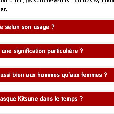
ourd'hui, ils sont devenus l'un des symbol
er.
e selon son usage ?
une signification particulière ?
aussi bien aux hommes qu'aux femmes ?
asque Kitsune dans le temps ?