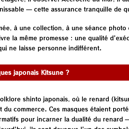
inissable — cette assurance tranquille de qu
mée, à une collection, à une séance photo
vre la même promesse : une qualité d'exécut
qui ne laisse personne indifférent.
ques japonais Kitsune ?
folklore shinto japonais, où le renard (ki
s et du commerce. Ces masques étaient portés
ormatifs pour incarner la dualité du renard —