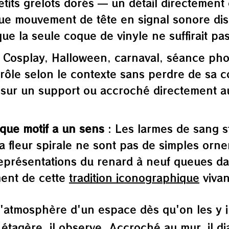
its grelots dorés — un détail directement
que mouvement de tête en signal sonore dis
e la seule coque de vinyle ne suffirait pas
 Cosplay, Halloween, carnaval, séance phot
ôle selon le contexte sans perdre de sa c
é sur un support ou accroché directement 
que motif a un sens
: Les larmes de sang st
a fleur spirale ne sont pas de simples orne
 représentations du renard à neuf queues da
ment de cette
tradition iconographique
vivan
r l'atmosphère d'un espace dès qu'on les y 
tagère, il observe. Accroché au mur, il dia